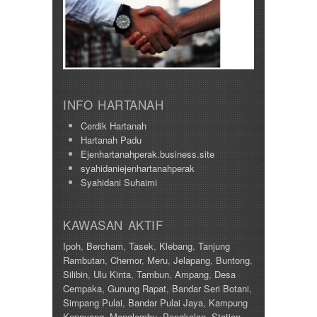
INFO HARTANAH
Cerdik Hartanah
Hartanah Padu
Ejenhartanahperak.business.site
syahidaniejenhartanahperak
Syahidani Suhaimi
KAWASAN AKTIF
Ipoh
,
Bercham
,
Tasek
,
Klebang
,
Tanjung
Rambutan
,
Chemor
,
Meru
,
Jelapang
,
Buntong
,
Silibin
,
Ulu Kinta
,
Tambun
,
Ampang
,
Desa
Cempaka
,
Gunung Rapat
,
Bandar Seri Botani
,
Simpang Pulai
,
Bandar Pulai Jaya
,
Kampung
Kepayang
,
Menglembu
,
Pengkalan
,
Station