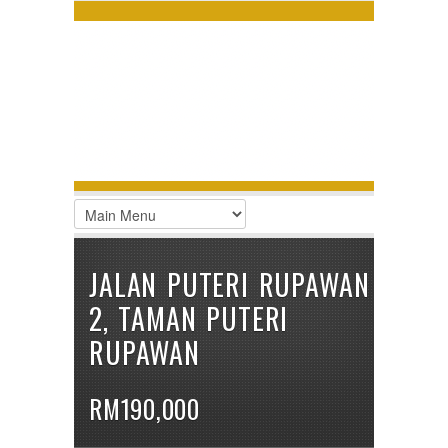
LOGIN
Username :
Password :
Remember Me
Register
|
Recover Password
JALAN PUTERI RUPAWAN
2, TAMAN PUTERI
RUPAWAN
RM190,000