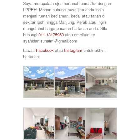
700000
Saya merupakan ejen hartanah berdaftar dengan
Taman Raia Mesta
75000
LPPEH. Mohon hubungi saya jika anda ingin
Taman Raia Savanna
78000
menjual rumah kediaman, kedai atau tanah di
Taman Rapat Perdana
80000
sekitar Ipoh hingga Manjung, Perak atau ingin
Taman Saujana Permai
85000
mengetahui harga pasaran hartanah anda. Sila
Taman Seri Bayu
90000
hubungi
011-13175969
atau emelkan ke
Taman Sri Ampang
920000
syahidanisuhaimi@gmail.com
Taman Tawas Permai
98000
Taman Temara
Lawati
Facebook
atau
Instagram
untuk aktiviti
Taman Tronoh Universiti
hartanah.
Tambun
Tanah Hitam
Tanjung Malim
Tanjung Rambutan
Tapah
Tasek
Teluk Intan
Tronoh