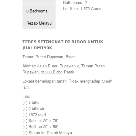
250000
Bathrooms: 2
Kubang Pasu
255000
Lot Size: 1,572 Acres
3 Bedrooms
Kulim
260000
Lahat
265000
Rezab Melayu
Lekir
268000
Lenggong
270000
Mambang Diawan
275000
Manjoi
𝗧𝗘𝗥𝗘𝗦 𝗦𝗘𝗧𝗜𝗡𝗚𝗞𝗔𝗧 𝗗𝗜 𝗕𝗜𝗗𝗢𝗥 𝗨𝗡𝗧𝗨𝗞
280000
Manjung
𝗝𝗨𝗔𝗟 𝗥𝗠𝟭𝟵𝟬𝗞
285000
Manong
290000
Taman Puteri Rupawan, Bidor.
Melaka
295000
Menglembu
Alamat: Jalan Puteri Rupawan 2, Taman Puteri
300000
Meru
Rupawan, 35500 Bidor, Perak.
310000
Parit
315000
Lokasi berhadapan tanah. Tidak menghadap rumah
Pekan Razaki
320000
lain.
Penang
330000
Pengkalan
Info:
335000
Perak
(+) 3 bilik
340000
Pulau Pinang
(+) 2 bilik air
345000
Puncak Jelapang Maju
(+) 1572 sq.ft
348000
Selayang Heights
(+) Saiz lot 20′ × 78′
350000
Seri Iskandar
(+) Built-up 20′ × 58′
360000
Seri Manjung
(+) Status lot Rezab Melayu
370000