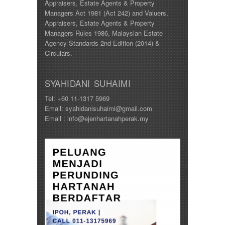
Appraisers, Estate Agents & Property
Managers Act 1981 (Act 242) and Valuers,
Appraisers, Estate Agents & Property
Managers Rules 1986, Malaysian Estate
Agency Standards 2nd Edition (2014) &
Circulars.
SYAHIDANI SUHAIMI
Tel: +60 11-1317 5969
Email: syahidanisuhaimi@gmail.com
Email : info@ejenhartanahperak.my