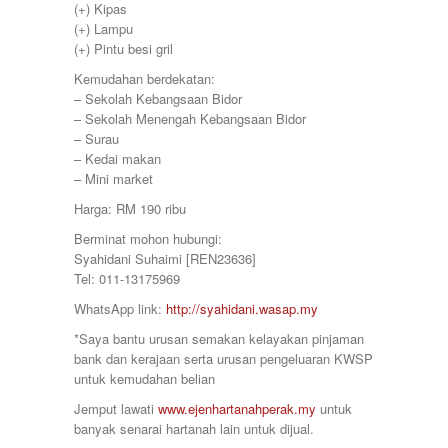
Simpang Pulai
(+) Kipas
375000
Siputeh
(+) Lampu
380000
Sitiawan
(+) Pintu besi gril
390000
Slim River
399000
Kemudahan berdekatan:
Station 18
400000
– Sekolah Kebangsaan Bidor
Sungai Siput
410000
– Sekolah Menengah Kebangsaan Bidor
Taiping
415000
– Surau
Taman Ampang
420000
– Kedai makan
Taman Bunga Raya
430000
– Mini market
Taman Cahaya
450000
Taman Chandan Puteri 3
Harga: RM 190 ribu
460000
Taman Gemilang
470000
Berminat mohon hubungi:
Taman Ipoh Jaya
480000
Syahidani Suhaimi [REN23636]
Taman Juasseh Sentosa
500000
Tel: 011-13175969
Taman Kinding
58000
Taman Kinta
WhatsApp link:
http://syahidani.wasap.my
580000
Taman Mewah
600
*Saya bantu urusan semakan kelayakan pinjaman
Taman Pakatan Jaya
60000
bank dan kerajaan serta urusan pengeluaran KWSP
Taman Parit Jaya
65000
untuk kemudahan belian
Taman Perpaduan Koperasi
650000
Taman Pinji Mewah
Jemput lawati
www.ejenhartanahperak.my
untuk
700
Taman Putra Indah
banyak senarai hartanah lain untuk dijual.
70000
Taman Raia Gemilang