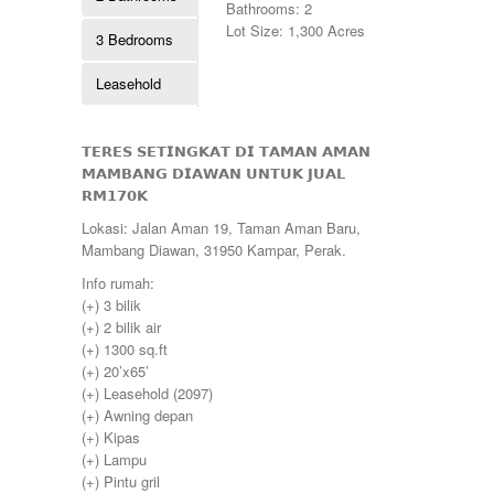
250000
Bathrooms: 2
Kubang Pasu
255000
Lot Size: 1,300 Acres
3 Bedrooms
Kulim
260000
Lahat
265000
Leasehold
Lekir
268000
Lenggong
270000
Mambang Diawan
275000
Manjoi
𝗧𝗘𝗥𝗘𝗦 𝗦𝗘𝗧𝗜𝗡𝗚𝗞𝗔𝗧 𝗗𝗜 𝗧𝗔𝗠𝗔𝗡 𝗔𝗠𝗔𝗡
280000
Manjung
𝗠𝗔𝗠𝗕𝗔𝗡𝗚 𝗗𝗜𝗔𝗪𝗔𝗡 𝗨𝗡𝗧𝗨𝗞 𝗝𝗨𝗔𝗟
285000
Manong
𝗥𝗠𝟭𝟳𝟬𝗞
290000
Melaka
295000
Lokasi: Jalan Aman 19, Taman Aman Baru,
Menglembu
300000
Mambang Diawan, 31950 Kampar, Perak.
Meru
310000
Parit
Info rumah:
315000
Pekan Razaki
(+) 3 bilik
320000
Penang
(+) 2 bilik air
330000
Pengkalan
(+) 1300 sq.ft
335000
Perak
(+) 20’x65’
340000
Pulau Pinang
(+) Leasehold (2097)
345000
Puncak Jelapang Maju
(+) Awning depan
348000
Selayang Heights
(+) Kipas
350000
Seri Iskandar
(+) Lampu
360000
Seri Manjung
(+) Pintu gril
370000