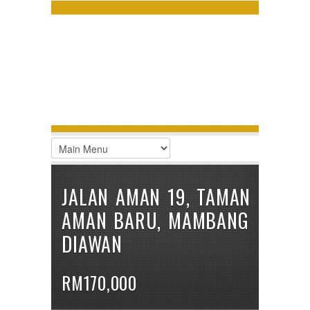
LOGIN
Username :
Password :
Remember Me
Register
|
Recover Password
JALAN AMAN 19, TAMAN
AMAN BARU, MAMBANG
DIAWAN
RM170,000