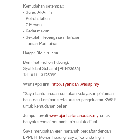
Simpang Pulai
375000
Kemudahan setempat:
Siputeh
380000
⁃ Surau Al-Amin
Sitiawan
390000
⁃ Petrol station
Slim River
399000
⁃ 7 Eleven
Station 18
400000
⁃ Kedai makan
Sungai Siput
410000
⁃ Sekolah Kebangsaan Harapan
Taiping
415000
⁃ Taman Permainan
Taman Ampang
420000
Taman Bunga Raya
Harga: RM 170 ribu
430000
Taman Cahaya
450000
Berminat mohon hubungi:
Taman Chandan Puteri 3
460000
Syahidani Suhaimi [REN23636]
Taman Gemilang
470000
Tel: 011-13175969
Taman Ipoh Jaya
480000
Taman Juasseh Sentosa
WhatsApp link:
http://syahidani.wasap.my
500000
Taman Kinding
58000
*Saya bantu urusan semakan kelayakan pinjaman
Taman Kinta
580000
bank dan kerajaan serta urusan pengeluaran KWSP
Taman Mewah
600
untuk kemudahan belian
Taman Pakatan Jaya
60000
Taman Parit Jaya
Jemput lawati
www.ejenhartanahperak.my
untuk
65000
Taman Perpaduan Koperasi
banyak senarai hartanah lain untuk dijual.
650000
Taman Pinji Mewah
700
Saya merupakan ejen hartanah berdaftar dengan
Taman Putra Indah
70000
LPPEH. Mohon hubungi saya jika anda ingin
Taman Raia Gemilang