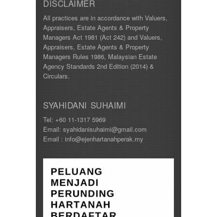
DISCLAIMER
All practices are in accordance with Valuers,
Appraisers, Estate Agents & Property
Managers Act 1981 (Act 242) and Valuers,
Appraisers, Estate Agents & Property
Managers Rules 1986, Malaysian Estate
Agency Standards 2nd Edition (2014) &
Circulars.
SYAHIDANI SUHAIMI
Tel: +60 11-1317 5969
Email: syahidanisuhaimi@gmail.com
Email : info@ejenhartanahperak.my