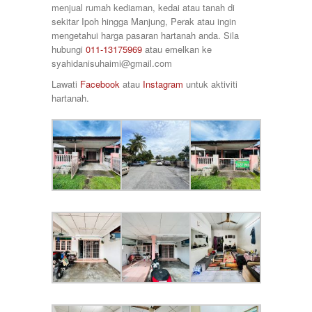
700000
menjual rumah kediaman, kedai atau tanah di
Taman Raia Mesta
75000
sekitar Ipoh hingga Manjung, Perak atau ingin
Taman Raia Savanna
78000
mengetahui harga pasaran hartanah anda. Sila
Taman Rapat Perdana
80000
hubungi
011-13175969
atau emelkan ke
Taman Saujana Permai
85000
syahidanisuhaimi@gmail.com
Taman Seri Bayu
90000
Taman Sri Ampang
Lawati
Facebook
atau
Instagram
untuk aktiviti
920000
Taman Tawas Permai
hartanah.
98000
Taman Temara
Taman Tronoh Universiti
Tambun
Tanah Hitam
Tanjung Malim
Tanjung Rambutan
Tapah
Tasek
Teluk Intan
Tronoh