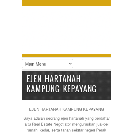
LOGIN
Username :
Password :
Remember Me
EJEN HARTANAH
Register
|
Recover Password
KAMPUNG KEPAYANG
EJEN HARTANAH KAMPUNG KEPAYANG
Saya adalah seorang ejen hartanah yang berdaftar
iaitu Real Estate Negotiator menguruskan jual-beli
rumah, kedai, serta tanah sekitar negeri Perak