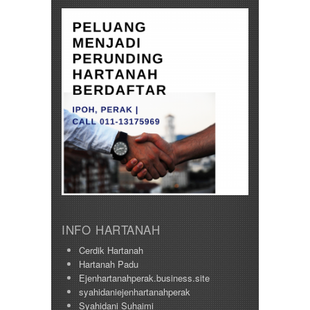
INFO HARTANAH
Cerdik Hartanah
Hartanah Padu
Ejenhartanahperak.business.site
syahidaniejenhartanahperak
Syahidani Suhaimi