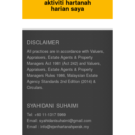
aktiviti hartanah
harian saya
DISCLAIMER
All practices are in accordance with Valuers,
Appraisers, Estate Agents & Property
Managers Act 1981 (Act 242) and Valuers,
Appraisers, Estate Agents & Property
Managers Rules 1986, Malaysian Estate
Agency Standards 2nd Edition (2014) &
Circulars.
SYAHIDANI SUHAIMI
Tel: +60 11-1317 5969
Email: syahidanisuhaimi@gmail.com
Email : info@ejenhartanahperak.my