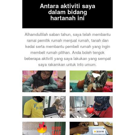
Antara aktiviti saya
dalam bidang
hartanah ini
Alhamdullilah saban tahun, saya telah membantu
ramai pemilik rumah menjual rumah, tanah dan
kedai serta membantu pembeli rumah yang ingin
membeli rumah pilihan. Anda boleh tengok
beberapa aktiviti yang saya lakukan yang sempat
saya rakamkan untuk info umum.