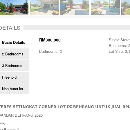
DETAILS
RM300,000
Single Store
Basic Details
Bedrooms: 
Bathrooms: 2
Lot Size: 3,
2 Bathrooms
3 Bedrooms
Freehold
Non bumi lot
𝗘𝗥𝗘𝗦 𝗦𝗘𝗧𝗜𝗡𝗚𝗞𝗔𝗧 𝗖𝗢𝗥𝗡𝗘𝗥 𝗟𝗢𝗧 𝗗𝗜 𝗕𝗘𝗛𝗥𝗔𝗡𝗚 𝗨𝗡𝗧𝗨𝗞 𝗝𝗨𝗔𝗟 𝗥𝗠
BANDAR BEHRANG 2020
nfo:
+) Freehold