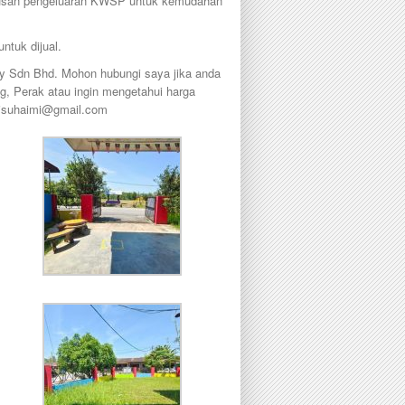
urusan pengeluaran KWSP untuk kemudahan
ntuk dijual.
ty Sdn Bhd. Mohon hubungi saya jika anda
ng, Perak atau ingin mengetahui harga
nisuhaimi@gmail.com