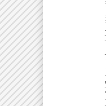
Melaka
295000
(
Menglembu
300000
(
Meru
310000
(
Parit
315000
(
Pekan Razaki
320000
(
Penang
330000
Pengkalan
335000
Perak
340000
Pulau Pinang
–
345000
Puncak Jelapang Maju
348000
Selayang Heights
350000
Seri Iskandar
360000
Seri Manjung
370000
Simpang Pulai
–
375000
Siputeh
380000
Sitiawan
390000
Slim River
399000
Station 18
400000
Sungai Siput
410000
Taiping
415000
Taman Ampang
420000
Taman Bunga Raya
430000