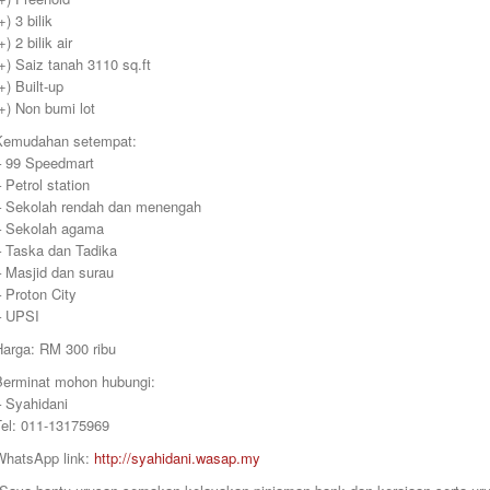
+) 3 bilik
+) 2 bilik air
+) Saiz tanah 3110 sq.ft
+) Built-up
+) Non bumi lot
Kemudahan setempat:
– 99 Speedmart
 Petrol station
– Sekolah rendah dan menengah
– Sekolah agama
– Taska dan Tadika
– Masjid dan surau
 Proton City
– UPSI
Harga: RM 300 ribu
Berminat mohon hubungi:
– Syahidani
Tel: 011-13175969
WhatsApp link:
http://syahidani.wasap.my