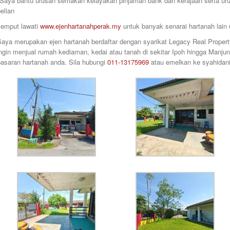
*Saya bantu urusan semakan kelayakan pinjaman bank dan kerajaan serta 
elian
Jemput lawati
www.ejenhartanahperak.my
untuk banyak senarai hartanah lain u
Saya merupakan ejen hartanah berdaftar dengan syarikat Legacy Real Proper
ngin menjual rumah kediaman, kedai atau tanah di sekitar Ipoh hingga Manju
pasaran hartanah anda. Sila hubungi
011-13175969
atau emelkan ke syahida