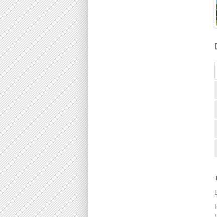
190000
Gunung Rapat
195000
Ipoh
198000
Jelapang
200000
Jitra
205000
Kampar
210000
Kampung Kepayang
215000
Kamunting
220000
Kedah
225000
Kinding
230000
Klebang
235000
Kuala Berang
240000
Kuala Kangsar
245000
Kuala Pilah
250000
Kubang Pasu
255000
Kulim
260000
Lahat
265000
Lekir
268000
Lenggong
270000

Mambang Diawan
275000
Manjoi
280000
Manjung
285000
I
Manong
290000
(