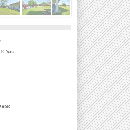
y
3
110 Acres
𝟯𝟬𝟬𝗞