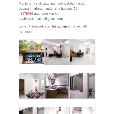
Taman Saujana Permai
Manjung, Perak atau ingin mengetahui harga
85000
Taman Seri Bayu
pasaran hartanah anda. Sila hubungi
011-
90000
Taman Sri Ampang
13175969
atau emelkan ke
920000
Taman Tawas Permai
syahidanisuhaimi@gmail.com
98000
Taman Temara
Lawati
Facebook
atau
Instagram
untuk aktiviti
Taman Tronoh Universiti
hartanah
Tambun
Tanah Hitam
Tanjung Malim
Tanjung Rambutan
Tapah
Tasek
Teluk Intan
Tronoh