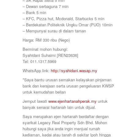
– SK Rapat Setia 5 min
399000
Station 18
– Dewan serbaguna 7 min
400000
Sungai Siput
– Bank 5 min
410000
Taiping
– KFC, Pizza hut, Mcdonald, Starbucks 5 min
415000
Taman Ampang
– Berdekatan Politeknik Ungku Omar (PUO) 10min
420000
Taman Bunga Raya
– Mempunyai surau di dalam taman
430000
Taman Cahaya
450000
Harga: RM 330 ribu (Nego)
Taman Chandan Puteri 3
460000
Taman Gemilang
Berminat mohon hubungi:
470000
Taman Ipoh Jaya
Syahidani Suhaimi [REN23636]
480000
Taman Juasseh Sentosa
Tel: 011.1317.5969
500000
Taman Kinding
58000
WhatsApp link:
http://syahidani.wasap.my
Taman Kinta
580000
Taman Mewah
*Saya bantu urusan semakan kelayakan pinjaman
600
Taman Pakatan Jaya
bank dan kerajaan serta urusan pengeluaran KWSP
60000
Taman Parit Jaya
untuk kemudahan belian
65000
Taman Perpaduan Koperasi
650000
Jemput lawati
www.ejenhartanahperak.my
untuk
Taman Pinji Mewah
700
banyak senarai hartanah lain untuk dijual.
Taman Putra Indah
70000
Taman Raia Gemilang
Saya merupakan ejen hartanah berdaftar dengan
700000
Taman Raia Mesta
syarikat Legacy Real Property Sdn Bhd. Mohon
75000
Taman Raia Savanna
hubungi saya jika anda ingin menjual rumah
78000
Taman Rapat Perdana
kediaman, kedai atau tanah di sekitar Ipoh hingga
80000