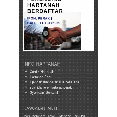
INFO HARTANAH
Cerdik Hartanah
Hartanah Padu
Ejenhartanahperak.business.site
syahidaniejenhartanahperak
Syahidani Suhaimi
KAWASAN AKTIF
Ipoh
,
Bercham
,
Tasek
,
Klebang
,
Tanjung