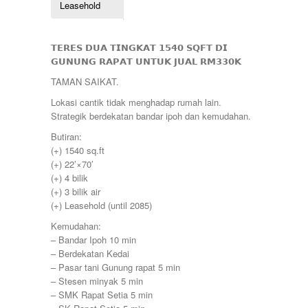
Leasehold
Lekir
268000
Lenggong
270000
Mambang Diawan
275000
Manjoi
𝗧𝗘𝗥𝗘𝗦 𝗗𝗨𝗔 𝗧𝗜𝗡𝗚𝗞𝗔𝗧 𝟭𝟱𝟰𝟬 𝗦𝗤𝗙𝗧 𝗗𝗜
280000
Manjung
𝗚𝗨𝗡𝗨𝗡𝗚 𝗥𝗔𝗣𝗔𝗧 𝗨𝗡𝗧𝗨𝗞 𝗝𝗨𝗔𝗟 𝗥𝗠𝟯𝟯𝟬𝗞
285000
Manong
290000
TAMAN SAIKAT.
Melaka
295000
Menglembu
Lokasi cantik tidak menghadap rumah lain.
300000
Meru
Strategik berdekatan bandar ipoh dan kemudahan.
310000
Parit
315000
Butiran:
Pekan Razaki
320000
(+) 1540 sq.ft
Penang
330000
(+) 22’×70′
Pengkalan
335000
(+) 4 bilik
Perak
340000
(+) 3 bilik air
Pulau Pinang
345000
(+) Leasehold (until 2085)
Puncak Jelapang Maju
348000
Selayang Heights
Kemudahan:
350000
Seri Iskandar
– Bandar Ipoh 10 min
360000
Seri Manjung
– Berdekatan Kedai
370000
Simpang Pulai
– Pasar tani Gunung rapat 5 min
375000
Siputeh
– Stesen minyak 5 min
380000
Sitiawan
– SMK Rapat Setia 5 min
390000
Slim River