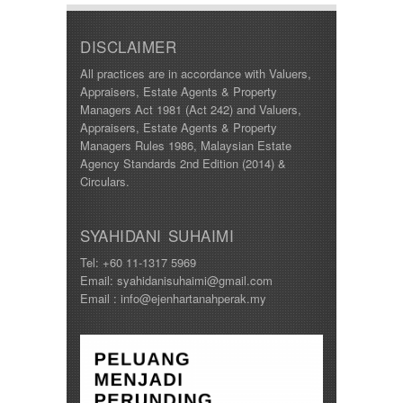
DISCLAIMER
All practices are in accordance with Valuers,
Appraisers, Estate Agents & Property
Managers Act 1981 (Act 242) and Valuers,
Appraisers, Estate Agents & Property
Managers Rules 1986, Malaysian Estate
Agency Standards 2nd Edition (2014) &
Circulars.
SYAHIDANI SUHAIMI
Tel: +60 11-1317 5969
Email: syahidanisuhaimi@gmail.com
Email : info@ejenhartanahperak.my