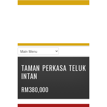
LOGIN
Username :
Password :
Remember Me
Register
|
Recover Password
TAMAN PERKASA TELUK
INTAN
RM380,000