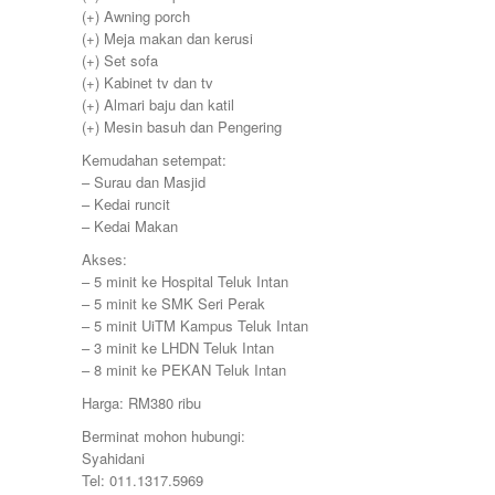
380000
Sitiawan
(+) Awning porch
390000
Slim River
(+) Meja makan dan kerusi
399000
Station 18
(+) Set sofa
400000
Sungai Siput
(+) Kabinet tv dan tv
410000
Taiping
(+) Almari baju dan katil
415000
Taman Ampang
(+) Mesin basuh dan Pengering
420000
Taman Bunga Raya
430000
Kemudahan setempat:
Taman Cahaya
450000
– Surau dan Masjid
Taman Chandan Puteri 3
460000
– Kedai runcit
Taman Gemilang
470000
– Kedai Makan
Taman Ipoh Jaya
480000
Taman Juasseh Sentosa
Akses:
500000
Taman Kinding
– 5 minit ke Hospital Teluk Intan
58000
Taman Kinta
– 5 minit ke SMK Seri Perak
580000
Taman Mewah
– 5 minit UiTM Kampus Teluk Intan
600
Taman Pakatan Jaya
– 3 minit ke LHDN Teluk Intan
60000
Taman Parit Jaya
– 8 minit ke PEKAN Teluk Intan
65000
Taman Perpaduan Koperasi
650000
Harga: RM380 ribu
Taman Pinji Mewah
700
Taman Putra Indah
Berminat mohon hubungi:
70000
Taman Raia Gemilang
Syahidani
700000
Taman Raia Mesta
Tel: 011.1317.5969
75000