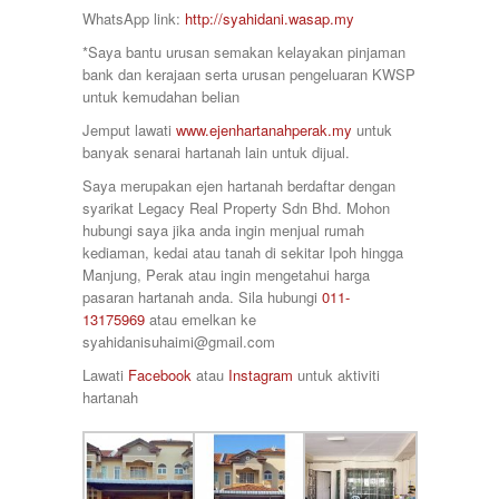
Taman Raia Savanna
78000
WhatsApp link:
http://syahidani.wasap.my
Taman Rapat Perdana
80000
Taman Saujana Permai
*Saya bantu urusan semakan kelayakan pinjaman
85000
Taman Seri Bayu
bank dan kerajaan serta urusan pengeluaran KWSP
90000
Taman Sri Ampang
untuk kemudahan belian
920000
Taman Tawas Permai
98000
Jemput lawati
www.ejenhartanahperak.my
untuk
Taman Temara
banyak senarai hartanah lain untuk dijual.
Taman Tronoh Universiti
Tambun
Saya merupakan ejen hartanah berdaftar dengan
Tanah Hitam
syarikat Legacy Real Property Sdn Bhd. Mohon
Tanjung Malim
hubungi saya jika anda ingin menjual rumah
Tanjung Rambutan
kediaman, kedai atau tanah di sekitar Ipoh hingga
Tapah
Manjung, Perak atau ingin mengetahui harga
Tasek
pasaran hartanah anda. Sila hubungi
011-
Teluk Intan
13175969
atau emelkan ke
Tronoh
syahidanisuhaimi@gmail.com
Lawati
Facebook
atau
Instagram
untuk aktiviti
hartanah