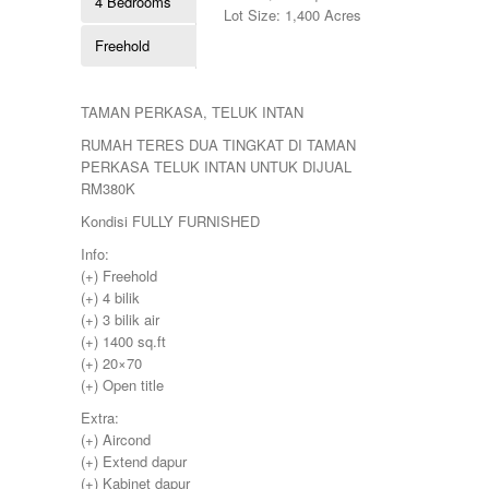
4 Bedrooms
Kulim
260000
Lot Size: 1,400 Acres
Lahat
265000
Freehold
Lekir
268000
Lenggong
270000
Mambang Diawan
275000
Manjoi
TAMAN PERKASA, TELUK INTAN
280000
Manjung
285000
RUMAH TERES DUA TINGKAT DI TAMAN
Manong
290000
PERKASA TELUK INTAN UNTUK DIJUAL
Melaka
295000
RM380K
Menglembu
300000
Meru
Kondisi FULLY FURNISHED
310000
Parit
315000
Info:
Pekan Razaki
320000
(+) Freehold
Penang
330000
(+) 4 bilik
Pengkalan
335000
(+) 3 bilik air
Perak
340000
(+) 1400 sq.ft
Pulau Pinang
345000
(+) 20×70
Puncak Jelapang Maju
348000
(+) Open title
Selayang Heights
350000
Seri Iskandar
Extra:
360000
Seri Manjung
(+) Aircond
370000
Simpang Pulai
(+) Extend dapur
375000
Siputeh
(+) Kabinet dapur