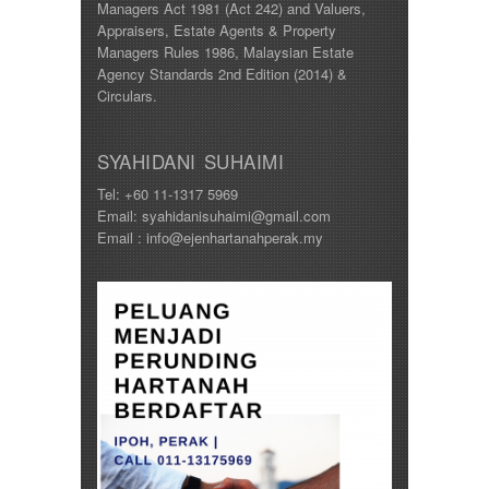
Managers Act 1981 (Act 242) and Valuers,
Appraisers, Estate Agents & Property
Managers Rules 1986, Malaysian Estate
Agency Standards 2nd Edition (2014) &
Circulars.
SYAHIDANI SUHAIMI
Tel: +60 11-1317 5969
Email: syahidanisuhaimi@gmail.com
Email : info@ejenhartanahperak.my